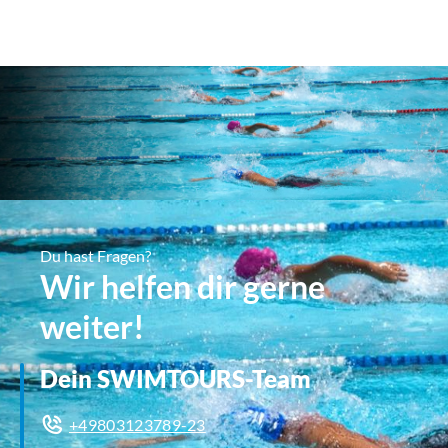
Du hast Fragen?
Wir helfen dir gerne
weiter!
Dein SWIMTOURS-Team
+49803123789-23