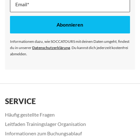
Melde
dich
für
unseren
Abonnieren
Newsletter
an:
Informationen dazu, wie SOCCATOURS mit deinen Daten umgeht, findest
du in unserer
Datenschutzerklärung
. Du kannst dich jederzeit kostenfrei
abmelden.
SERVICE
Häufig gestellte Fragen
Leitfaden Trainingslager Organisation
Informationen zum Buchungsablauf