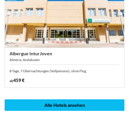
Albergue InturJoven
Almeria, Andalusien
8 Tage, 7 Übernachtungen (Vollpension), ohne Flug
459 €
ab
Alle Hotels ansehen