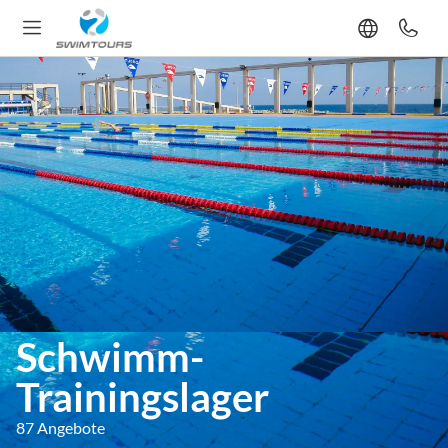
Schwimm-
Trainingslager
87 Angebote