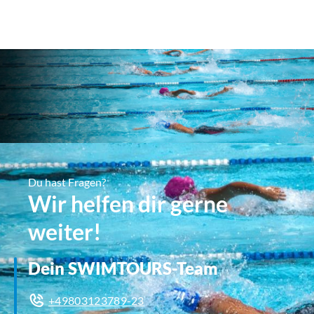
Du hast Fragen?
Wir helfen dir gerne
weiter!
Dein SWIMTOURS-Team
+49803123789-23