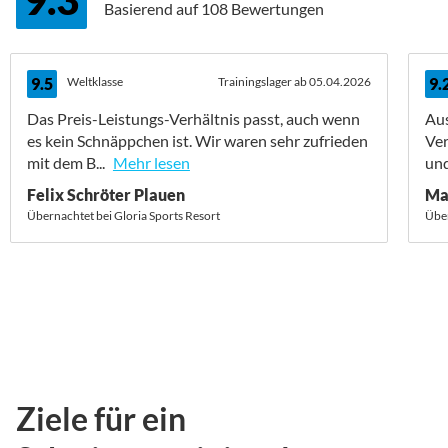
Basierend auf
108 Bewertungen
9.5
Weltklasse
Trainingslager ab 05.04.2026
9.
Das Preis-Leistungs-Verhältnis passt, auch wenn
Aus
es kein Schnäppchen ist. Wir waren sehr zufrieden
Ver
mit dem B...
Mehr lesen
und
Felix Schröter Plauen
Ma
Übernachtet bei Gloria Sports Resort
Über
Ziele für ein