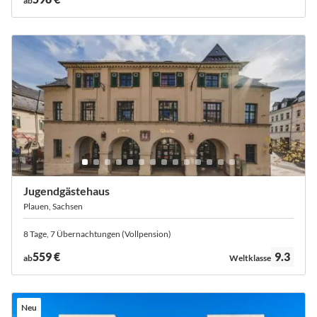
ab
Jugendgästehaus
Plauen, Sachsen
8 Tage, 7 Übernachtungen (Vollpension)
Bewertung:
559 €
9.3
ab
Weltklasse
Neu