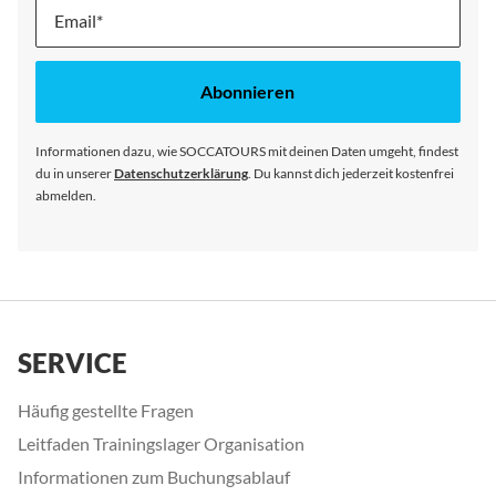
Melde
dich
für
unseren
Abonnieren
Newsletter
an:
Informationen dazu, wie SOCCATOURS mit deinen Daten umgeht, findest
du in unserer
Datenschutzerklärung
. Du kannst dich jederzeit kostenfrei
abmelden.
SERVICE
Häufig gestellte Fragen
Leitfaden Trainingslager Organisation
Informationen zum Buchungsablauf