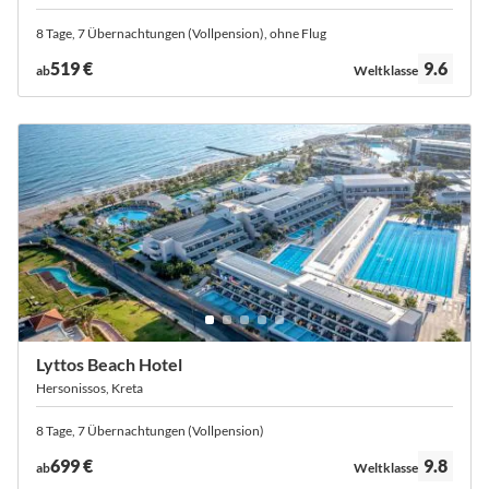
8 Tage, 7 Übernachtungen (Vollpension), ohne Flug
Bewertung:
519 €
9.6
ab
Weltklasse
Lyttos Beach Hotel
Hersonissos, Kreta
8 Tage, 7 Übernachtungen (Vollpension)
Bewertung:
699 €
9.8
ab
Weltklasse