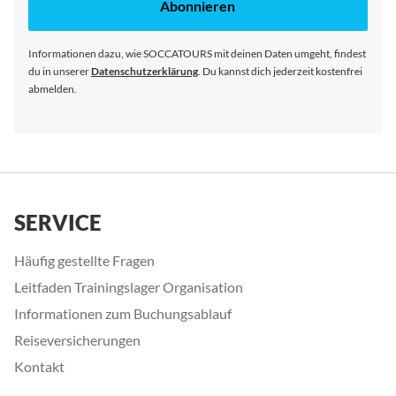
unseren
Abonnieren
Newsletter
an:
Informationen dazu, wie SOCCATOURS mit deinen Daten umgeht, findest
du in unserer
Datenschutzerklärung
. Du kannst dich jederzeit kostenfrei
abmelden.
SERVICE
Häufig gestellte Fragen
Leitfaden Trainingslager Organisation
Informationen zum Buchungsablauf
Reiseversicherungen
Kontakt