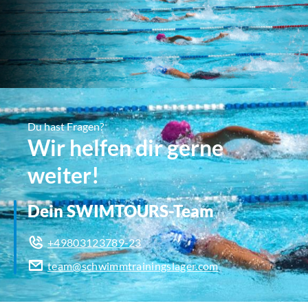
Du hast Fragen?
Wir helfen dir gerne
weiter!
Dein SWIMTOURS-Team
+49803123789-23
team@schwimmtrainingslager.com