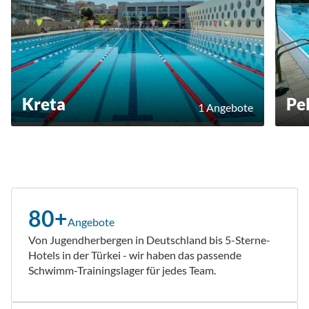
Kreta
Pe
1 Angebote
80+
Angebote
Von Jugendherbergen in Deutschland bis 5-Sterne-
Hotels in der Türkei - wir haben das passende
Schwimm-Trainingslager für jedes Team.