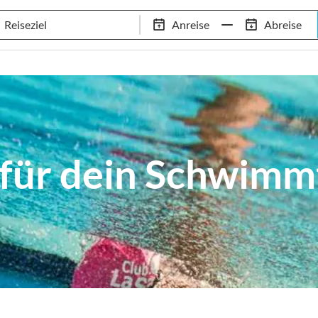
Schwimm-Trainingslager
Empfehlungen
Services
Anreise
Abreise
 Standorte
97,8% Weiterempfehlungsrate
20+ Jahre Trainingsla
 für dein Schwimm