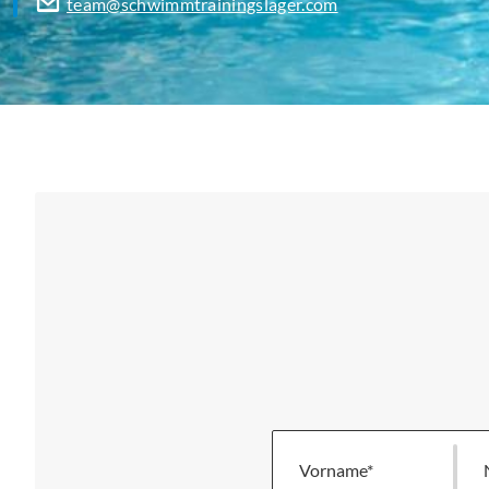
team@schwimmtrainingslager.com
Vorname