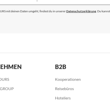
für
unseren
S mit deinen Daten umgeht, findest du in unserer
Datenschutzerklärung
. Du kannst
Newsletter
an:
NEHMEN
B2B
OURS
Kooperationen
 GROUP
Reisebüros
Hoteliers