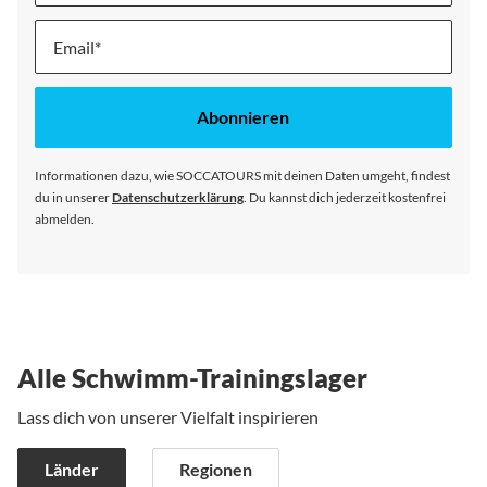
Melde
dich
für
unseren
Abonnieren
Newsletter
an:
Informationen dazu, wie SOCCATOURS mit deinen Daten umgeht, findest
du in unserer
Datenschutzerklärung
. Du kannst dich jederzeit kostenfrei
abmelden.
Alle Schwimm-Trainingslager
Lass dich von unserer Vielfalt inspirieren
Länder
Regionen