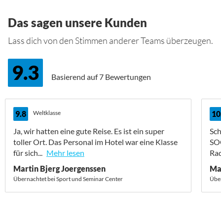
Das sagen unsere Kunden
Lass dich von den Stimmen anderer Teams überzeugen.
9.3
Basierend auf
7 Bewertungen
9.8
Weltklasse
10
Ja, wir hatten eine gute Reise. Es ist ein super
Sch
toller Ort. Das Personal im Hotel war eine Klasse
SO
für sich...
Mehr lesen
Rad
Martin Bjerg Joergenssen
Ma
Übernachtet bei Sport und Seminar Center
Über