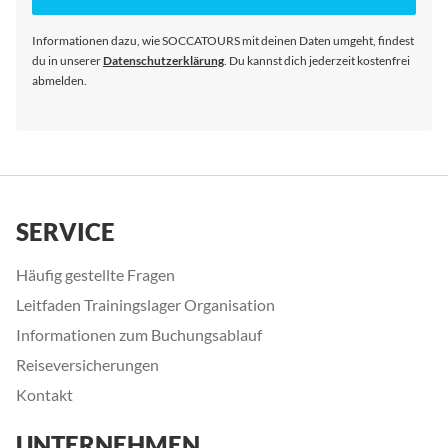
Newsletter
an:
Informationen dazu, wie SOCCATOURS mit deinen Daten umgeht, findest
du in unserer
Datenschutzerklärung
. Du kannst dich jederzeit kostenfrei
abmelden.
SERVICE
Häufig gestellte Fragen
Leitfaden Trainingslager Organisation
Informationen zum Buchungsablauf
Reiseversicherungen
Kontakt
UNTERNEHMEN