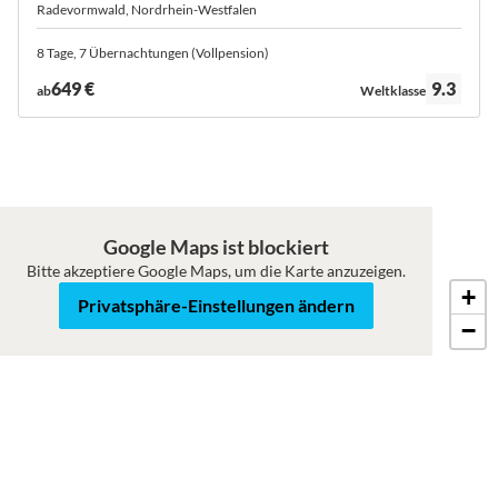
Radevormwald, Nordrhein-Westfalen
8 Tage, 7 Übernachtungen (Vollpension)
Bewertung:
649 €
9.3
ab
Weltklasse
Google Maps ist blockiert
Bitte akzeptiere Google Maps, um die Karte anzuzeigen.
+
Karte
Satellit
Privatsphäre-Einstellungen ändern
−