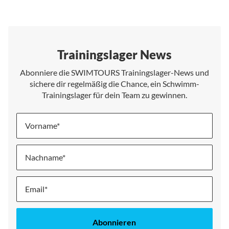
Trainingslager News
Abonniere die SWIMTOURS Trainingslager-News und
sichere dir regelmäßig die Chance, ein Schwimm-
Trainingslager für dein Team zu gewinnen.
Vorname
Nachname
Melde
dich
für
unseren
Abonnieren