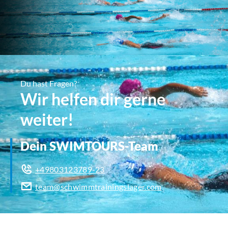
Du hast Fragen?
Wir helfen dir gerne
weiter!
Dein SWIMTOURS-Team
+49803123789-23
team@schwimmtrainingslager.com