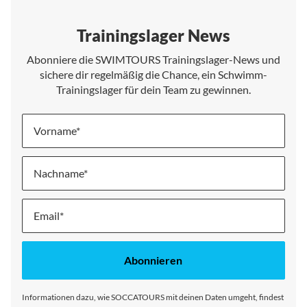
Trainingslager News
Abonniere die SWIMTOURS Trainingslager-News und
sichere dir regelmäßig die Chance, ein Schwimm-
Trainingslager für dein Team zu gewinnen.
Vorname
Nachname
Melde
dich
für
unseren
Abonnieren
Newsletter
an:
Informationen dazu, wie SOCCATOURS mit deinen Daten umgeht, findest