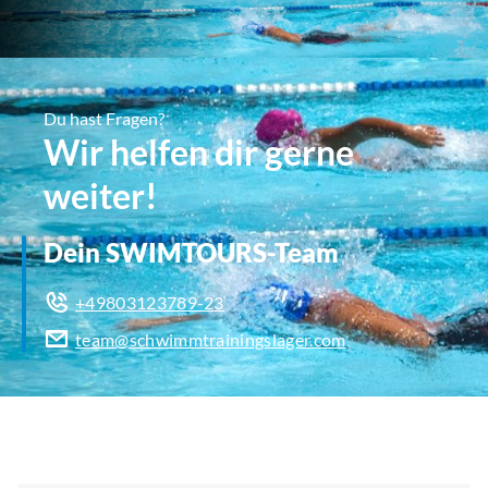
Du hast Fragen?
Wir helfen dir gerne
weiter!
Dein SWIMTOURS-Team
+49803123789-23
team@schwimmtrainingslager.com