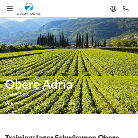
Obere Adria
2 Angebote
Meernähe & moderne Schwimmanlagen
Trainingslager Schwimmen Obere