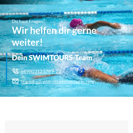
Du hast Fragen?
Wir helfen dir gerne
weiter!
Dein SWIMTOURS-Team
+49803123789-23
team@schwimmtrainingslager.com