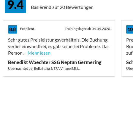
9.4
Basierend auf
20 Bewertungen
8.8
Exzellent
Trainingslager ab 04.04.2026
10
Sehr gutes Preisleistungsverhältnis. Die Buchung
Pre
verlief einwandfrei, es gab keinerlei Probleme. Das
Buc
Person...
Mehr lesen
zuf
Benedikt Waechter SSG Neptun Germering
Sc
Übernachtet bei Bella Italia & EFA Village S.R.L.
Über