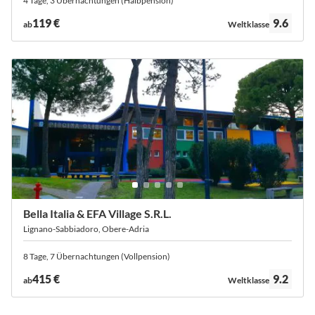
4 Tage, 3 Übernachtungen (Halbpension)
Bewertung:
119 €
9.6
ab
Weltklasse
Bella Italia & EFA Village S.R.L.
Lignano-Sabbiadoro, Obere-Adria
8 Tage, 7 Übernachtungen (Vollpension)
Bewertung:
415 €
9.2
ab
Weltklasse