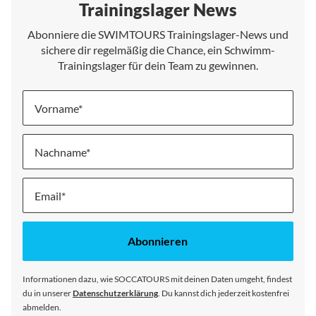
Trainingslager News
Abonniere die SWIMTOURS Trainingslager-News und
sichere dir regelmäßig die Chance, ein Schwimm-
Trainingslager für dein Team zu gewinnen.
Vorname
Nachname
Melde
dich
für
unseren
Abonnieren
Newsletter
an:
Informationen dazu, wie SOCCATOURS mit deinen Daten umgeht, findest
du in unserer
Datenschutzerklärung
. Du kannst dich jederzeit kostenfrei
abmelden.