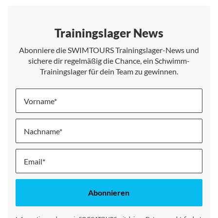
Trainingslager News
Abonniere die SWIMTOURS Trainingslager-News und
sichere dir regelmäßig die Chance, ein Schwimm-
Trainingslager für dein Team zu gewinnen.
Vorname
Nachname
Melde
dich
für
unseren
Abonnieren
Newsletter
an: