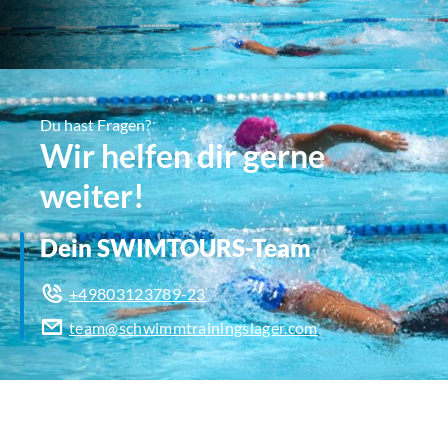
Du hast Fragen?
Wir helfen dir gerne
weiter!
Dein SWIMTOURS-Team
+49803123789-23
team@schwimmtrainingslager.com