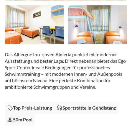
Zum
Anfang
Das Albergue Inturjoven Almería punktet mit moderner
der
Ausstattung und bester Lage. Direkt nebenan bietet das Ego
Bildgalerie
Sport Center ideale Bedingungen für professionelles
springen
Schwimmtraining – mit modernen Innen- und Außenpools
auf höchstem Niveau. Eine perfekte Kombination für
ambitionierte Schwimmgruppen und Vereine.
Top Preis-Leistung
Sportstätte in Gehdistanz
50m Pool