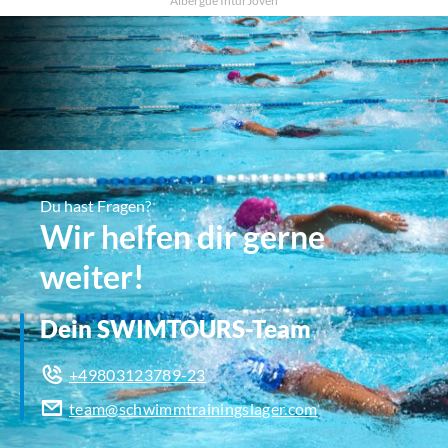
Albergue InturJoven
Du hast Fragen?
Wir helfen dir gerne
weiter!
Dein SWIMTOURS-Team
+49803123789-23
team@schwimmtrainingslager.com