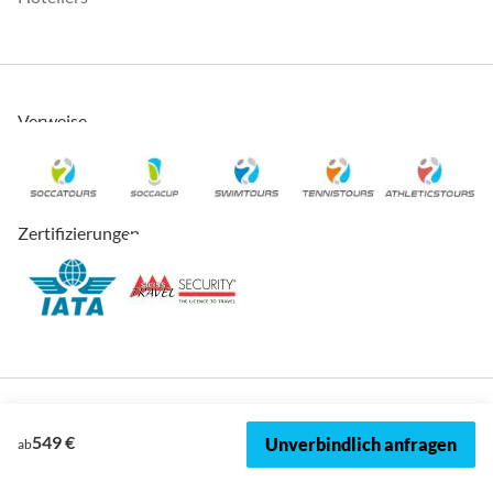
Verweise
Zertifizierungen
549 €
Unverbindlich anfragen
ab
© 2026, SOCCATOURS
Impressum
Datenschutz
Cookies