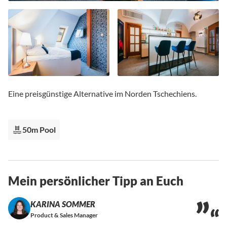
Zum
Anfang
Eine preisgünstige Alternative im Norden Tschechiens.
der
Bildgalerie
springen
50m Pool
Mein persönlicher Tipp an Euch
KARINA SOMMER
Product & Sales Manager