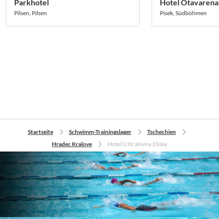
Parkhotel
Hotel Otavarena
Pilsen, Pilsen
Pisek, Südböhmen
Startseite
Schwimm-Trainingslager
Tschechien
Hradec Kralove
Hotel U Kralovny Elisky