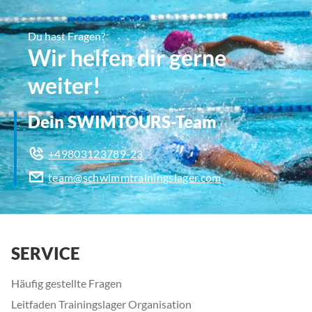
Du hast Fragen?
Wir helfen dir gerne
weiter!
Dein SWIMTOURS-Team
+49803123789-23
team@schwimmtrainingslager.com
SERVICE
Häufig gestellte Fragen
Leitfaden Trainingslager Organisation