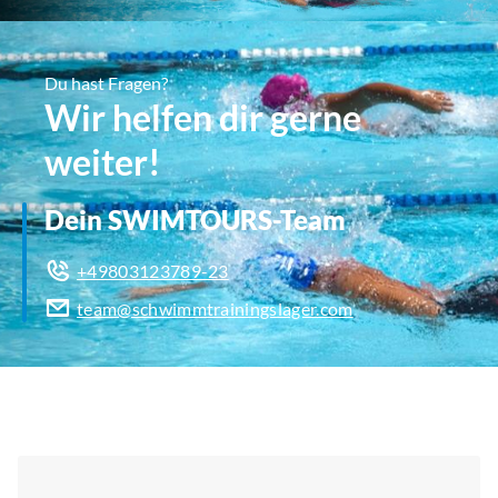
Du hast Fragen?
Wir helfen dir gerne
weiter!
Dein SWIMTOURS-Team
+49803123789-23
team@schwimmtrainingslager.com