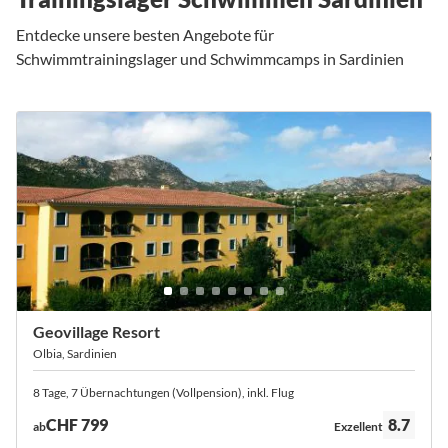
Entdecke unsere besten Angebote für
Schwimmtrainingslager und Schwimmcamps in Sardinien
Geovillage Resort
Olbia, Sardinien
8 Tage, 7 Übernachtungen (Vollpension), inkl. Flug
Bewertung:
CHF 799
8.7
ab
Exzellent