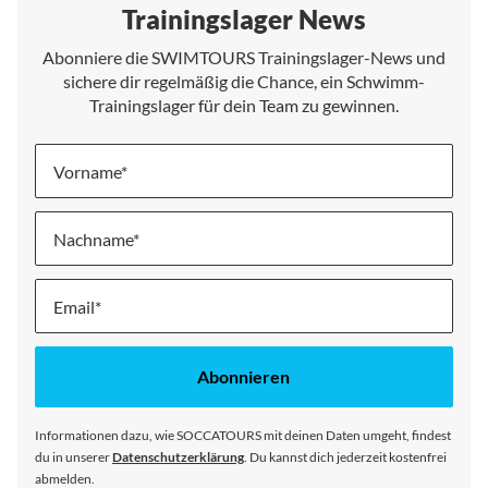
Trainingslager News
Abonniere die SWIMTOURS Trainingslager-News und
sichere dir regelmäßig die Chance, ein Schwimm-
Trainingslager für dein Team zu gewinnen.
Vorname
Nachname
Melde
dich
für
unseren
Abonnieren
Newsletter
an:
Informationen dazu, wie SOCCATOURS mit deinen Daten umgeht, findest
du in unserer
Datenschutzerklärung
. Du kannst dich jederzeit kostenfrei
abmelden.