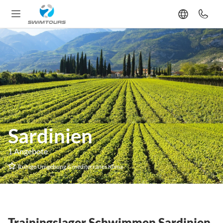
Sardinien
1 Angebote
Ruhige Umgebung & mediterranes Klima
Trainingslager Schwimmen Sardinien