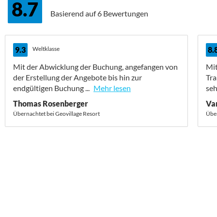
8.7
Basierend auf
6 Bewertungen
9.3
Weltklasse
8.
Mit der Abwicklung der Buchung, angefangen von
Mit
der Erstellung der Angebote bis hin zur
Tra
endgültigen Buchung ...
Mehr lesen
seh
Thomas Rosenberger
Va
Übernachtet bei Geovillage Resort
Über