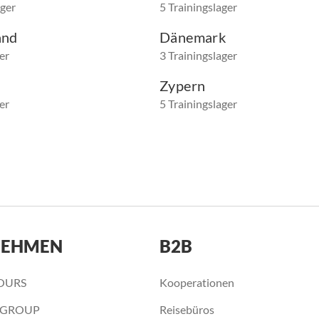
ager
5 Trainingslager
and
Dänemark
er
3 Trainingslager
Zypern
er
5 Trainingslager
NEHMEN
B2B
OURS
Kooperationen
 GROUP
Reisebüros