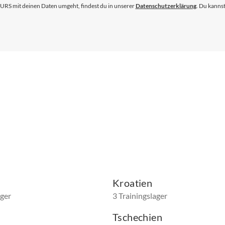
S mit deinen Daten umgeht, findest du in unserer
Datenschutzerklärung
. Du kannst
Newsletter
an:
Kroatien
ager
3 Trainingslager
Tschechien