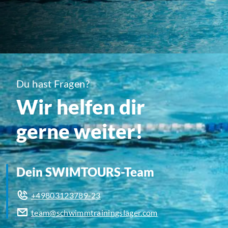
Du hast Fragen?
Wir helfen dir
gerne weiter!
Dein SWIMTOURS-Team
+49803123789-23
team@schwimmtrainingslager.com