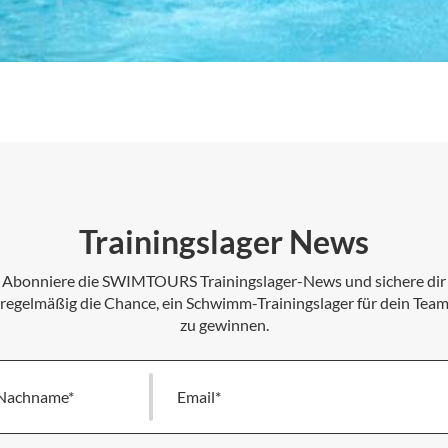
Trainingslager News
Abonniere die SWIMTOURS Trainingslager-News und sichere dir
regelmäßig die Chance, ein Schwimm-Trainingslager für dein Tea
zu gewinnen.
Nachname
Melde
dich
für
unseren