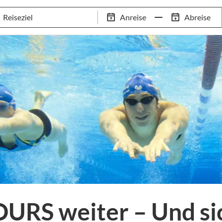
Schwimm-Trainingslager
Empfehlungen
Services
Anreise
Abreise
 Standorte
97,8% Weiterempfehlungsrate
20+ Jahre Trainingsla
RS weiter – Und sic