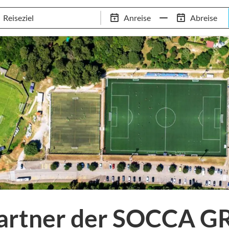
Schwimm-Trainingslager
Empfehlungen
Services
Anreise
Abreise
 Standorte
97,8% Weiterempfehlungsrate
20+ Jahre Trainingsla
-Partner der SOCCA 