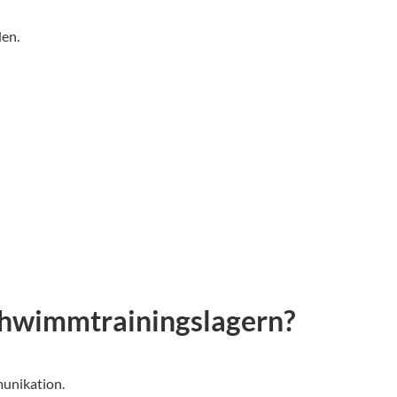
den.
Schwimmtrainingslagern?
munikation.