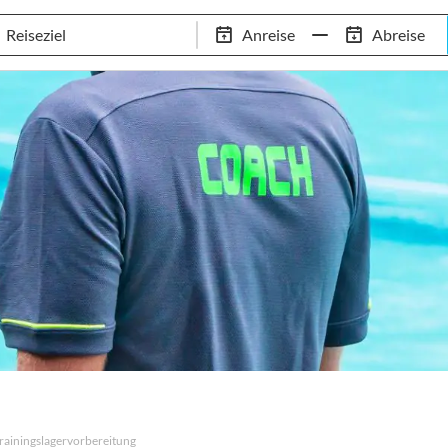
Schwimm-Trainingslager
Empfehlungen
Services
Anreise
Abreise
 Standorte
97,8% Weiterempfehlungsrate
20+ Jahre Trainingsla
rainingslagervorbereitung