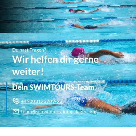
Du hast Fragen?
Wir helfen dir gerne
weiter!
Dein SWIMTOURS-Team
+49803123789-23
team@schwimmtrainingslager.com