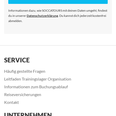
Newsletter
an:
Informationen dazu, wie SOCCATOURS mit deinen Daten umgeht, findest
du in unserer
Datenschutzerklärung
. Du kannst dich jederzeit kostenfrei
abmelden.
SERVICE
Häufig gestellte Fragen
Leitfaden Trainingslager Organisation
Informationen zum Buchungsablauf
Reiseversicherungen
Kontakt
UNTERNEHMEN