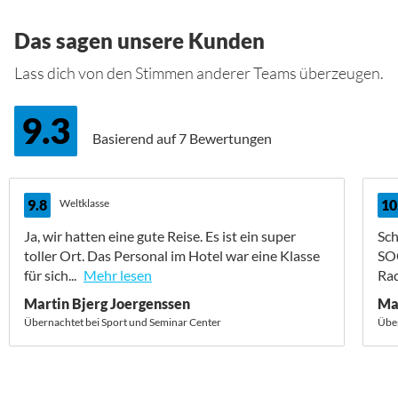
Das sagen unsere Kunden
Lass dich von den Stimmen anderer Teams überzeugen.
9.3
Basierend auf
7 Bewertungen
9.8
Weltklasse
10
Ja, wir hatten eine gute Reise. Es ist ein super
Sch
toller Ort. Das Personal im Hotel war eine Klasse
SO
für sich...
Mehr lesen
Rad
Martin Bjerg Joergenssen
Ma
Übernachtet bei Sport und Seminar Center
Über