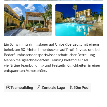
Zum
Anfang
Ein Schwimmtrainingslager auf Chios überzeugt mit einem
der
beheizten 50-Meter-Innenbecken auf Profi-Niveau und bei
Bildgalerie
Bedarf umfassender sportwissenschaftlicher Betreuung.
springen
Neben maßgeschneidertem Training bietet die Insel
vielfältige Teambuilding- und Freizeitmöglichkeiten in einer
entspannten Atmosphäre.
Teambuilding
Zentrale Lage
50m Pool