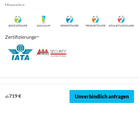
Verweise
Zertifizierungen
719 €
Unverbindlich anfragen
ab
© 2026, SOCCATOURS
Impressum
Datenschutz
Cookies
AVRB
Datenschutzeinstellungen
Sitemap