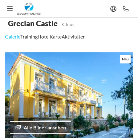
Grecian Castle
Chios
Galerie
Training
Hotel
Karte
Aktivitäten
Zum
Neu
Ende
der
Bildgalerie
springen
Alle Bilder ansehen