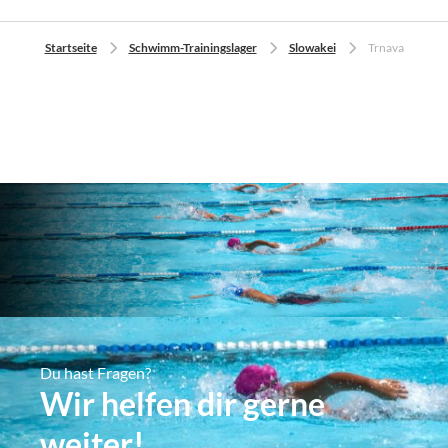
Startseite
Schwimm-Trainingslager
Slowakei
Trnava
Du hast Fragen?
Wir helfen dir gerne
weiter!