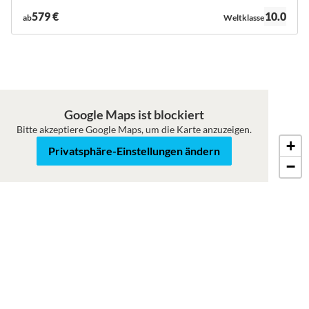
Bewertung:
579 €
10.0
ab
Weltklasse
Google Maps ist blockiert
Bitte akzeptiere Google Maps, um die Karte anzuzeigen.
+
Karte
Satellit
Privatsphäre-Einstellungen ändern
−