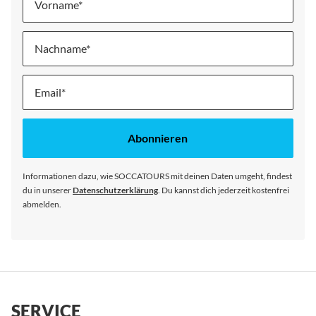
Vorname
Nachname
Melde
dich
für
unseren
Abonnieren
Newsletter
an:
Informationen dazu, wie SOCCATOURS mit deinen Daten umgeht, findest
du in unserer
Datenschutzerklärung
. Du kannst dich jederzeit kostenfrei
abmelden.
SERVICE