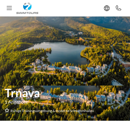
Trnava
1 Angebote
Ruhige Trainingsumgebung & moderne Schwimmhallen