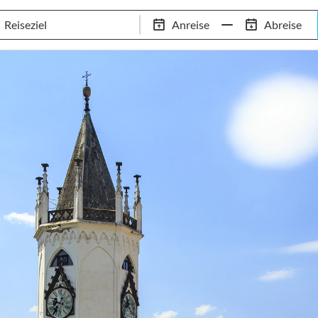
Schwimm-Trainingslager
Empfehlungen
Services
Anreise
Abreise
 Standorte
97,8% Weiterempfehlungsrate
20+ Jahre Trainingsla