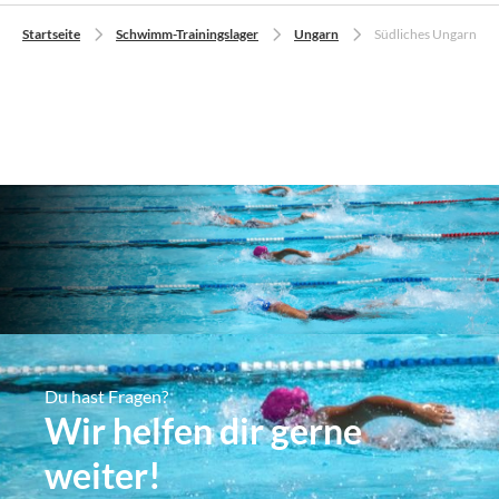
Startseite
Schwimm-Trainingslager
Ungarn
Südliches Ungarn
Du hast Fragen?
Wir helfen dir gerne
weiter!