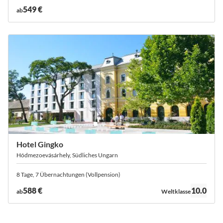
549 €
ab
Hotel Gingko
Hódmezoevásárhely, Südliches Ungarn
8 Tage, 7 Übernachtungen (Vollpension)
Bewertung:
588 €
10.0
ab
Weltklasse