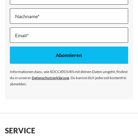
Nachname
Melde
dich
für
unseren
Abonnieren
Newsletter
an:
Informationen dazu, wie SOCCATOURS mit deinen Daten umgeht, findest
du in unserer
Datenschutzerklärung
. Du kannst dich jederzeit kostenfrei
abmelden.
SERVICE