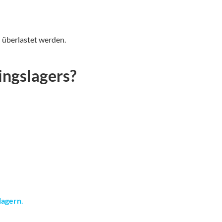
n überlastet werden.
ingslagers?
lagern
.