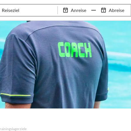
Schwimm-Trainingslager
Empfehlungen
Services
Anreise
Abreise
 Standorte
97,8% Weiterempfehlungsrate
20+ Jahre Trainingsla
rainingslagerziele