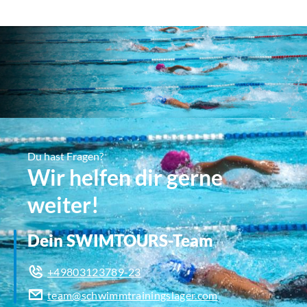
Du hast Fragen?
Wir helfen dir gerne
weiter!
Dein SWIMTOURS-Team
+49803123789-23
team@schwimmtrainingslager.com