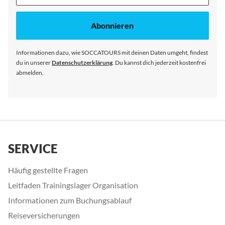
dich
für
unseren
Abonnieren
Newsletter
an:
Informationen dazu, wie SOCCATOURS mit deinen Daten umgeht, findest
du in unserer
Datenschutzerklärung
. Du kannst dich jederzeit kostenfrei
abmelden.
SERVICE
Häufig gestellte Fragen
Leitfaden Trainingslager Organisation
Informationen zum Buchungsablauf
Reiseversicherungen