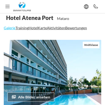
Hotel Atenea Port
Mataro
Galerie
Training
Hotel
Karte
Aktivitäten
Bewertungen
Zum
Weltklasse
Ende
der
Bildgalerie
springen
Alle Bilder ansehen