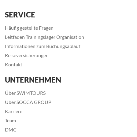
abgelaufen ist. Das nächste Trainingslagerziel ist noch
unbekannt.
SERVICE
Häufig gestellte Fragen
Leitfaden Trainingslager Organisation
Informationen zum Buchungsablauf
Reiseversicherungen
Kontakt
UNTERNEHMEN
Über SWIMTOURS
Über SOCCA GROUP
Karriere
Team
DMC