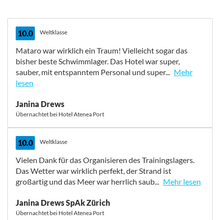
10.0
Weltklasse
Mataro war wirklich ein Traum! Vielleicht sogar das
bisher beste Schwimmlager. Das Hotel war super,
sauber, mit entspanntem Personal und super...
Mehr
lesen
Mataro war wirklich ein Traum! Vielleicht sogar das
Janina Drews
bisher beste Schwimmlager. Das Hotel war super,
Übernachtet bei Hotel Atenea Port
sauber, mit entspanntem Personal und super Essen.
Auch wenn die Spanier wohl nicht so sehr vegetarisch
unterwegs waren, waren sie doch sehr
10.0
Weltklasse
entgegenkommend gegenüber unseren Wünschen.
Vielen Dank für das Organisieren des Trainingslagers.
Selbst als wir uns an einem Abend zum Essen
Das Wetter war wirklich perfekt, der Strand ist
abmeldeten, weil wir einen Barcelona Ausflug machen
großartig und das Meer war herrlich saub...
Mehr lesen
wollten, wurde uns sofort ein Lunchpaket angeboten.
Das fanden wir sehr cool.
Vielen Dank für das Organisieren des Trainingslagers.
Janina Drews SpAk Zürich
Das Wetter war wirklich perfekt, der Strand ist
Übernachtet bei Hotel Atenea Port
großartig und das Meer war herrlich sauber, klar und