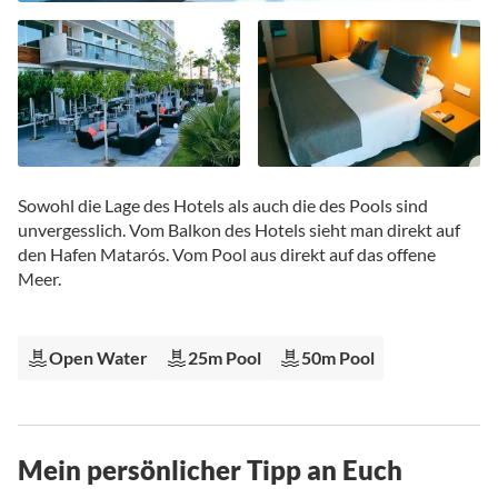
Zum
Anfang
Sowohl die Lage des Hotels als auch die des Pools sind
der
unvergesslich. Vom Balkon des Hotels sieht man direkt auf
Bildgalerie
den Hafen Matarós. Vom Pool aus direkt auf das offene
springen
Meer.
Open Water
25m Pool
50m Pool
Mein persönlicher Tipp an Euch