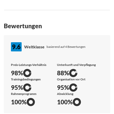
Bewertungen
9.6
Weltklasse
basierend auf 4 Bewertungen
Preis-Leistungs-Verhältnis
Unterkunft und Verpflegung
98%
88%
Trainingsbedingungen
Organisation vor Ort
95%
95%
Rahmenprogramm
Abwicklung
100%
100%