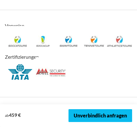
Verweise
Zertifizierungen
459 €
Unverbindlich anfragen
ab
© 2026, SOCCATOURS
Impressum
Datenschutz
Cookies
AVRB
Datenschutzeinstellungen
Sitemap