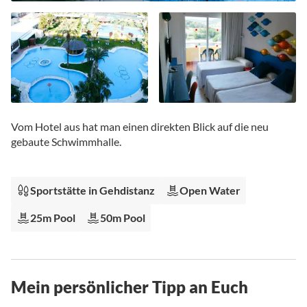
Zum
Anfang
Vom Hotel aus hat man einen direkten Blick auf die neu
der
gebaute Schwimmhalle.
Bildgalerie
springen
Sportstätte in Gehdistanz
Open Water
25m Pool
50m Pool
Mein persönlicher Tipp an Euch