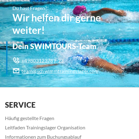
Du hast Fragen?
Wir helfen dir gerne
weiter!
Dein SWIMTOURS-Team
+49803123789-23
team@schwimmtrainingslager.com
SERVICE
Häufig gestellte Fragen
Leitfaden Trainingslager Organisation
Informationen zum Buchungsablauf