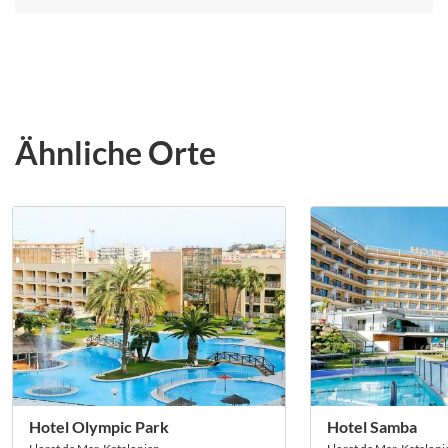
auch einen sehr guten Überblick. Alles perfekt, im Hotel
oder in der Schwimmhalle hatten wir immer einen
erreichbaren Ansprechpartner. Im Ort Lloret de Mar
war alles zu Fuß erreichbar, jede Menge
Einkaufsmöglichkeiten, Restaurants und schöne
Sehenswürdigkeiten.
Ähnliche Orte
Hotel Olympic Park
Hotel Samba