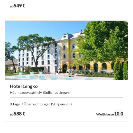
549 €
ab
Hotel Gingko
Hódmezoevásárhely, Südliches Ungarn
8 Tage, 7 Übernachtungen (Vollpension)
Bewertung:
588 €
10.0
ab
Weltklasse