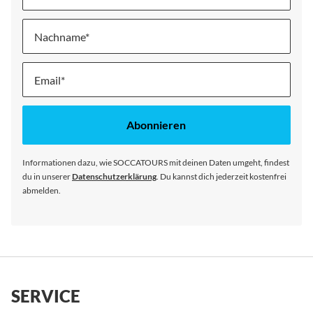
Nachname
Melde
dich
für
unseren
Abonnieren
Newsletter
an:
Informationen dazu, wie SOCCATOURS mit deinen Daten umgeht, findest
du in unserer
Datenschutzerklärung
. Du kannst dich jederzeit kostenfrei
abmelden.
SERVICE