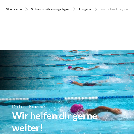
Startseite
Schwimm-Trainingslager
Ungarn
Südliches Ungarn
Du hast Fragen?
Wir helfen dir gerne
weiter!