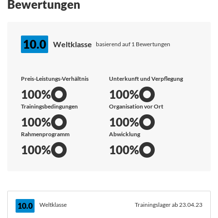
Bewertungen
10.0
Weltklasse
basierend auf 1 Bewertungen
Preis-Leistungs-Verhältnis
Unterkunft und Verpflegung
100%
100%
Trainingsbedingungen
Organisation vor Ort
100%
100%
Rahmenprogramm
Abwicklung
100%
100%
10.0
Weltklasse
Trainingslager ab 23.04.23