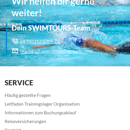
Wir helfen dir gerne
weiter!
Dein SWIMTOURS-Team
+49803123789-23
team@schwimmtrainingslager.com
SERVICE
Häufig gestellte Fragen
Leitfaden Trainingslager Organisation
Informationen zum Buchungsablauf
Reiseversicherungen
Kontakt