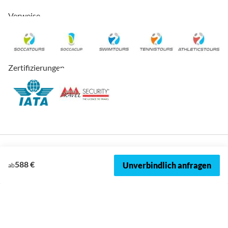
Verweise
Zertifizierungen
588 €
Unverbindlich anfragen
ab
© 2026, SOCCATOURS
Impressum
Datenschutz
Cookies
AVRB
Datenschutzeinstellungen
Sitemap