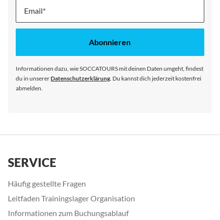
Melde
dich
für
unseren
Abonnieren
Newsletter
an:
Informationen dazu, wie SOCCATOURS mit deinen Daten umgeht, findest
du in unserer
Datenschutzerklärung
. Du kannst dich jederzeit kostenfrei
abmelden.
SERVICE
Häufig gestellte Fragen
Leitfaden Trainingslager Organisation
Informationen zum Buchungsablauf