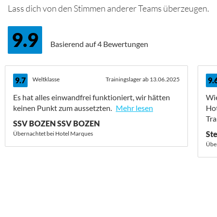
Lass dich von den Stimmen anderer Teams überzeugen.
9.9
Basierend auf
4 Bewertungen
9.7
Weltklasse
Trainingslager ab 13.06.2025
9.
Es hat alles einwandfrei funktioniert, wir hätten
Wie
keinen Punkt zum aussetzten.
Mehr lesen
Hot
Tra
SSV BOZEN SSV BOZEN
St
Übernachtet bei Hotel Marques
Über