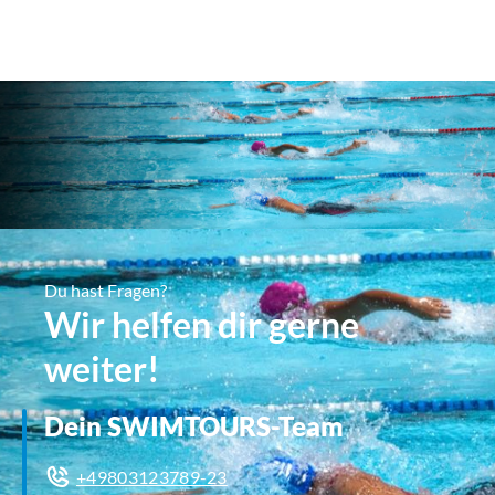
Du hast Fragen?
Wir helfen dir gerne
weiter!
Dein SWIMTOURS-Team
+49803123789-23