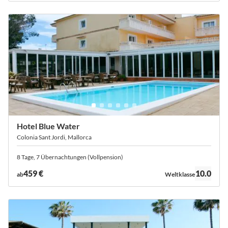
Hotel Blue Water
Colonia Sant Jordi, Mallorca
8 Tage, 7 Übernachtungen (Vollpension)
Bewertung:
459 €
10.0
ab
Weltklasse