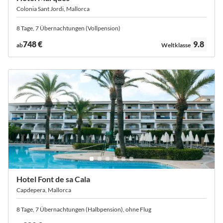
Colonia Sant Jordi, Mallorca
8 Tage, 7 Übernachtungen (Vollpension)
Bewertung:
748 €
9.8
ab
Weltklasse
Hotel Font de sa Cala
Capdepera, Mallorca
8 Tage, 7 Übernachtungen (Halbpension), ohne Flug