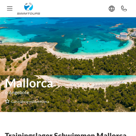
Mallorca
6 Angebote
Ganzjährig mildes Klima
Trainingslager Schwimmen Mallorca