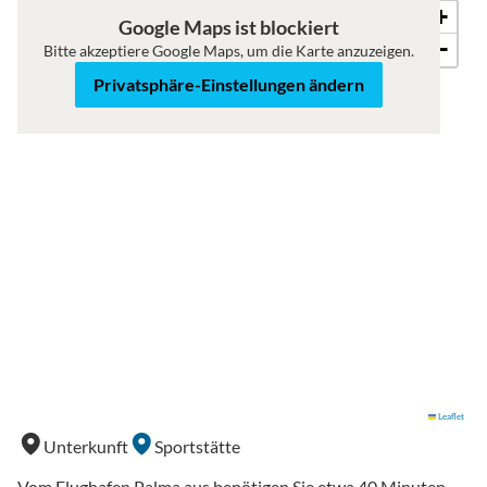
+
Karte
Satellit
Google Maps ist blockiert
−
Bitte akzeptiere Google Maps, um die Karte anzuzeigen.
Privatsphäre-Einstellungen ändern
Leaflet
Unterkunft
Sportstätte
Vom Flughafen Palma aus benötigen Sie etwa 40 Minuten