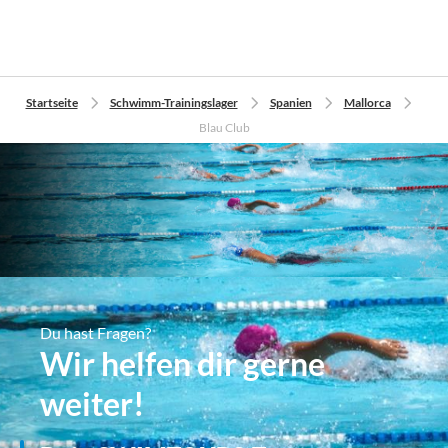
Startseite
Schwimm-Trainingslager
Spanien
Mallorca
Blau Club
Du hast Fragen?
Wir helfen dir gerne
weiter!