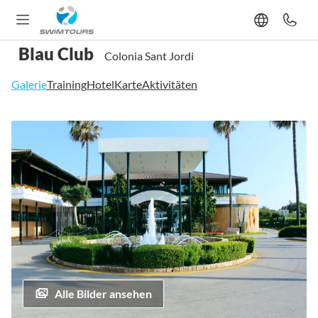
Blau Club
Colonia Sant Jordi
Galerie
Training
Hotel
Karte
Aktivitäten
Zum
Ende
der
Bildgalerie
springen
Alle Bilder ansehen