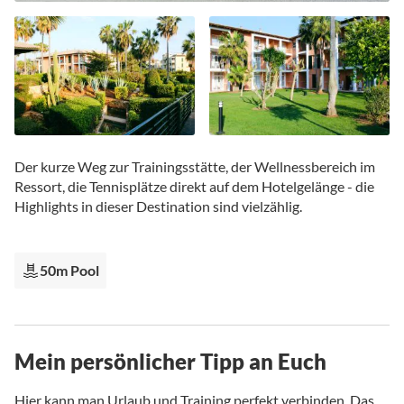
Zum
Anfang
Der kurze Weg zur Trainingsstätte, der Wellnessbereich im
der
Ressort, die Tennisplätze direkt auf dem Hotelgelänge - die
Bildgalerie
Highlights in dieser Destination sind vielzählig.
springen
50m Pool
Mein persönlicher Tipp an Euch
Hier kann man Urlaub und Training perfekt verbinden. Das