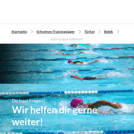
Startseite
Schwimm-Trainingslager
Türkei
Belek
Gloria Sports Resort
Du hast Fragen?
Wir helfen dir gerne
weiter!