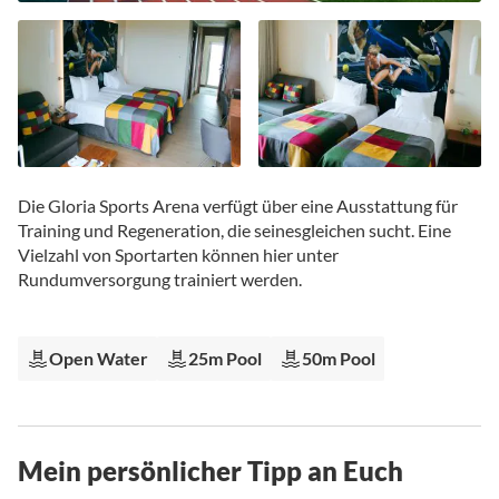
Zum
Anfang
Die Gloria Sports Arena verfügt über eine Ausstattung für
der
Training und Regeneration, die seinesgleichen sucht. Eine
Bildgalerie
Vielzahl von Sportarten können hier unter
springen
Rundumversorgung trainiert werden.
Open Water
25m Pool
50m Pool
Mein persönlicher Tipp an Euch