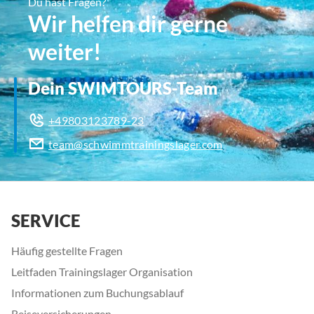
Du hast Fragen?
Wir helfen dir gerne
weiter!
Dein SWIMTOURS-Team
+49803123789-23
team@schwimmtrainingslager.com
SERVICE
Häufig gestellte Fragen
Leitfaden Trainingslager Organisation
Informationen zum Buchungsablauf
Reiseversicherungen