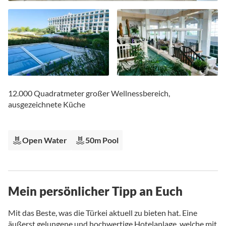
Zum
Anfang
12.000 Quadratmeter großer Wellnessbereich,
der
ausgezeichnete Küche
Bildgalerie
springen
Open Water
50m Pool
Mein persönlicher Tipp an Euch
Mit das Beste, was die Türkei aktuell zu bieten hat. Eine
äußerst gelungene und hochwertige Hotelanlage, welche mit