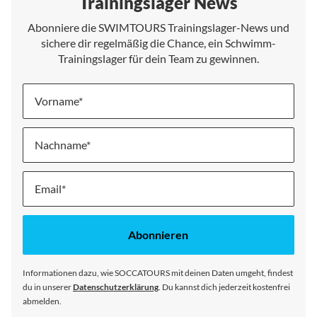
Trainingslager News
Abonniere die SWIMTOURS Trainingslager-News und
sichere dir regelmäßig die Chance, ein Schwimm-
Trainingslager für dein Team zu gewinnen.
Vorname
Nachname
Melde
dich
für
unseren
Abonnieren
Newsletter
an:
Informationen dazu, wie SOCCATOURS mit deinen Daten umgeht, findest
du in unserer
Datenschutzerklärung
. Du kannst dich jederzeit kostenfrei
abmelden.