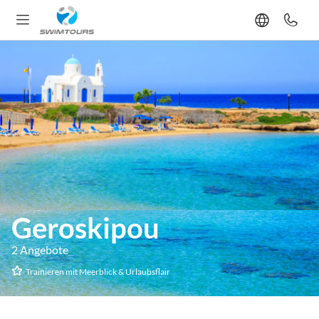
Geroskipou
2 Angebote
Trainieren mit Meerblick & Urlaubsflair