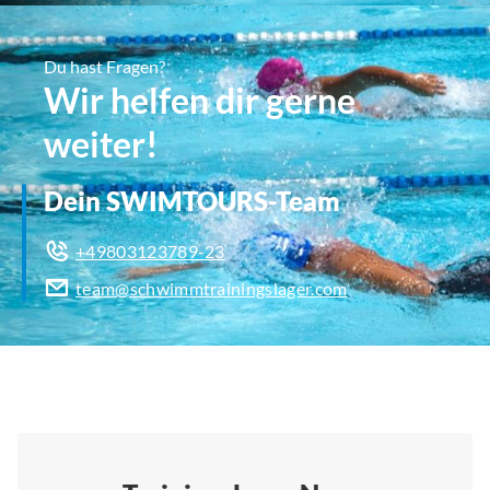
Du hast Fragen?
Wir helfen dir gerne
weiter!
Dein SWIMTOURS-Team
+49803123789-23
team@schwimmtrainingslager.com