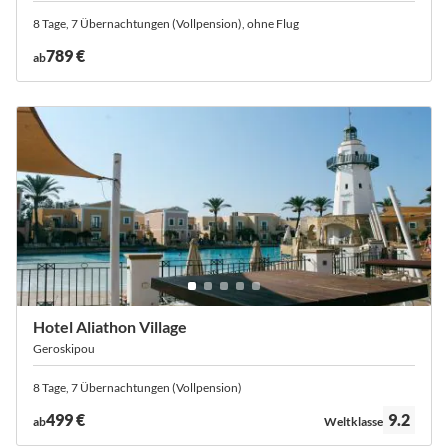
8 Tage, 7 Übernachtungen (Vollpension), ohne Flug
789 €
ab
Hotel Aliathon Village
Geroskipou
8 Tage, 7 Übernachtungen (Vollpension)
Bewertung:
499 €
9.2
ab
Weltklasse