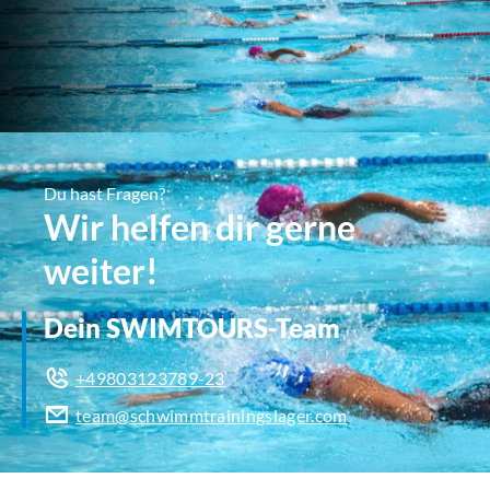
Du hast Fragen?
Wir helfen dir gerne
weiter!
Dein SWIMTOURS-Team
+49803123789-23
team@schwimmtrainingslager.com