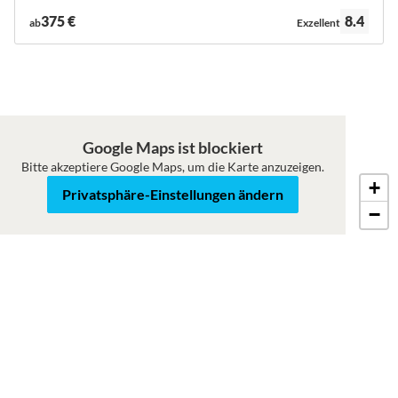
Bewertung:
375 €
8.4
ab
Exzellent
Google Maps ist blockiert
Bitte akzeptiere Google Maps, um die Karte anzuzeigen.
+
Karte
Satellit
Privatsphäre-Einstellungen ändern
−