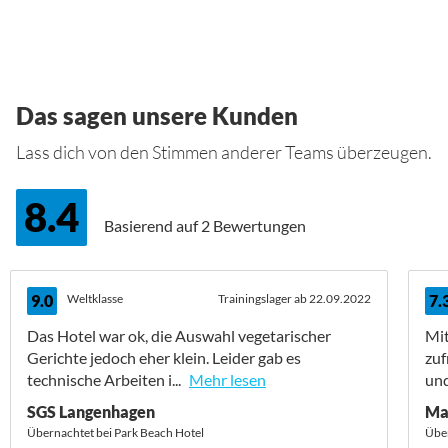
Das sagen unsere Kunden
Lass dich von den Stimmen anderer Teams überzeugen.
8.4
Basierend auf
2 Bewertungen
9.0
Weltklasse
Trainingslager ab 22.09.2022
7.
Das Hotel war ok, die Auswahl vegetarischer
Mit
Gerichte jedoch eher klein. Leider gab es
zuf
technische Arbeiten i...
Mehr lesen
und
SGS Langenhagen
Ma
Übernachtet bei Park Beach Hotel
Über