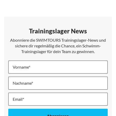
Trainingslager News
Abonniere die SWIMTOURS Trainingslager-News und
sichere dir regelmäßig die Chance, ein Schwimm-
Trainingslager für dein Team zu gewinnen.
Vorname
Nachname
Melde
dich
für
unseren
Abonnieren