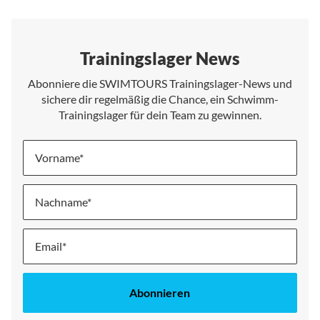
Trainingslager News
Abonniere die SWIMTOURS Trainingslager-News und
sichere dir regelmäßig die Chance, ein Schwimm-
Trainingslager für dein Team zu gewinnen.
Vorname
Nachname
Melde
dich
für
unseren
Abonnieren
Newsletter