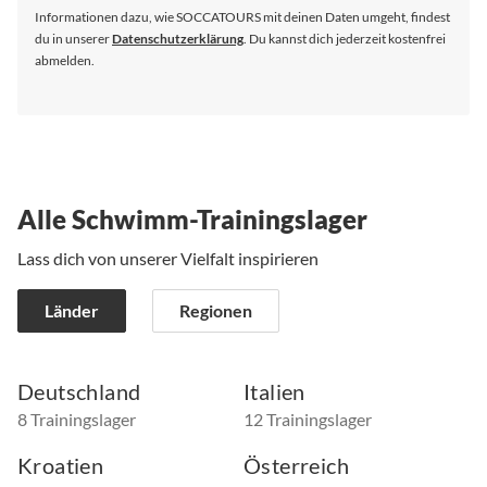
an:
Informationen dazu, wie SOCCATOURS mit deinen Daten umgeht, findest
du in unserer
Datenschutzerklärung
. Du kannst dich jederzeit kostenfrei
abmelden.
Alle Schwimm-Trainingslager
Lass dich von unserer Vielfalt inspirieren
Länder
Regionen
Deutschland
Italien
8 Trainingslager
12 Trainingslager
Kroatien
Österreich