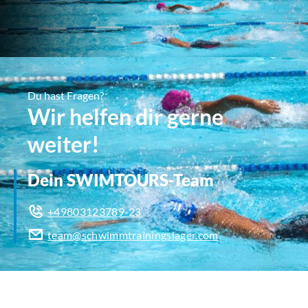
Du hast Fragen?
Wir helfen dir gerne
weiter!
Dein SWIMTOURS-Team
+49803123789-23
team@schwimmtrainingslager.com