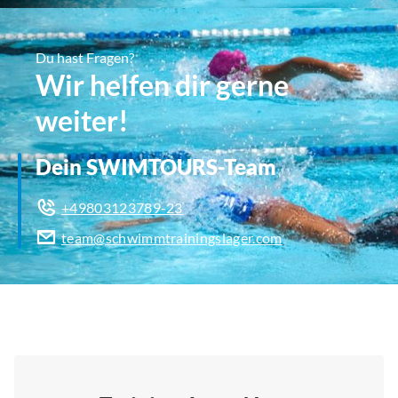
Du hast Fragen?
Wir helfen dir gerne
weiter!
Dein SWIMTOURS-Team
+49803123789-23
team@schwimmtrainingslager.com