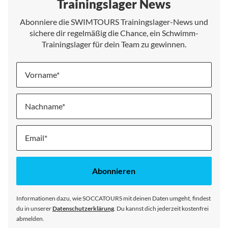
Trainingslager News
Abonniere die SWIMTOURS Trainingslager-News und
sichere dir regelmäßig die Chance, ein Schwimm-
Trainingslager für dein Team zu gewinnen.
Vorname
Nachname
Melde
dich
für
unseren
Abonnieren
Newsletter
an:
Informationen dazu, wie SOCCATOURS mit deinen Daten umgeht, findest
du in unserer
Datenschutzerklärung
. Du kannst dich jederzeit kostenfrei
abmelden.