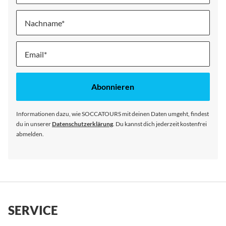
Nachname
Melde
dich
für
unseren
Abonnieren
Newsletter
an:
Informationen dazu, wie SOCCATOURS mit deinen Daten umgeht, findest
du in unserer
Datenschutzerklärung
. Du kannst dich jederzeit kostenfrei
abmelden.
SERVICE