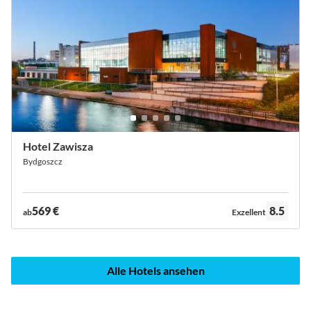
Hotel Zawisza
Bydgoszcz
Bewertung:
569 €
8.5
ab
Exzellent
Alle Hotels ansehen