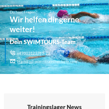
Du hast Fragen?
Wir helfen dir gerne
weiter!
Dein SWIMTOURS-Team
+49803123789-23
team@schwimmtrainingslager.com
Trainingslager News