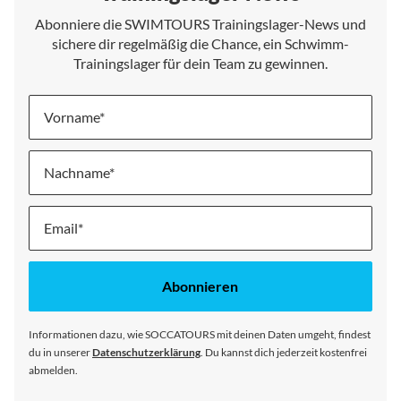
Abonniere die SWIMTOURS Trainingslager-News und
sichere dir regelmäßig die Chance, ein Schwimm-
Trainingslager für dein Team zu gewinnen.
Vorname
Nachname
Melde
dich
für
unseren
Abonnieren
Newsletter
an:
Informationen dazu, wie SOCCATOURS mit deinen Daten umgeht, findest
du in unserer
Datenschutzerklärung
. Du kannst dich jederzeit kostenfrei
abmelden.