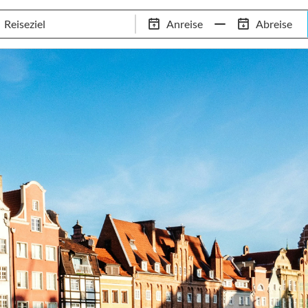
Schwimm-Trainingslager
Empfehlungen
Services
Anreise
Abreise
 Standorte
97,8% Weiterempfehlungsrate
20+ Jahre Trainingsla