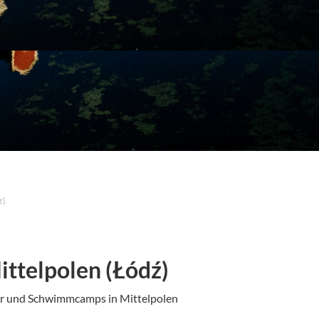
z)
ttelpolen (Łódź)
er und Schwimmcamps in Mittelpolen