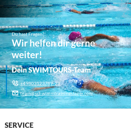
Du hast Fragen?
Wir helfen dir gerne
weiter!
Dein SWIMTOURS-Team
+49803123789-23
team@schwimmtrainingslager.com
SERVICE