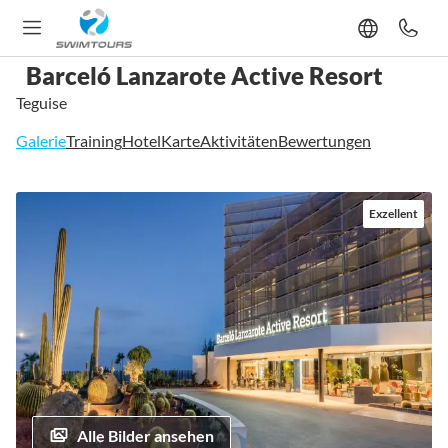
Barceló Lanzarote Active Resort
Teguise
Galerie
Training
Hotel
Karte
Aktivitäten
Bewertungen
Zum
Exzellent
Ende
der
Bildgalerie
springen
Alle Bilder ansehen