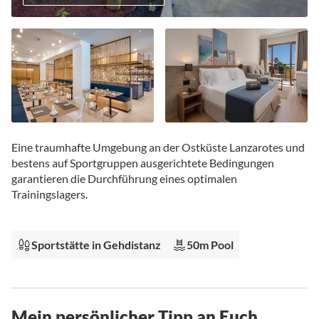
Zum
Anfang
Eine traumhafte Umgebung an der Ostküste Lanzarotes und
der
bestens auf Sportgruppen ausgerichtete Bedingungen
Bildgalerie
garantieren die Durchführung eines optimalen
springen
Trainingslagers.
Sportstätte in Gehdistanz
50m Pool
Mein persönlicher Tipp an Euch