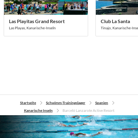
gut geklappt. Aufgrund dieser Erfahrung der Zugluft auf
der Mittelbahn, haben wir Randbahnen gewünscht, was
sofort umgesetzt wurde. Vor Ort hatten wir regen
Las Playitas Grand Resort
Club La Santa
Kontakt mit der Ansprechpartnerin. Es hat gut
Las Playas, Kanarische-Inseln
Tinajo, Kanarische-Ins
funktioniert und auf unsere Wünsche wurde
eingegangen. Aufgrund unserer sehr kurzfristigen
Anfrage, haben wir Trainingszeiten bekommen die noch
frei waren, allerdings auch so, dass wir aus den
verfügbaren Terminen uns alles aussuchen konnten. Das
war hervorragend. Wir haben uns lediglich auf Training
und Erholung konzentriert. In der nähe ist eine
Strandpromenade, die gut zu Fuß zu erreichen ist. Das
hat uns bereits gereicht. Ebenfalls ganz in der Nähe ist
ein Supermarkt in dem kleine Snacks für zwischen den
Trainingseinheiten gekauft werden können. Ebenfalls in
Startseite
Schwimm-Trainingslager
Spanien
der nähe ist ein großes Sportgeschäft, falls
Kanarische Inseln
Barceló Lanzarote Active Resort
Trainingsutensilien benötigt werden.