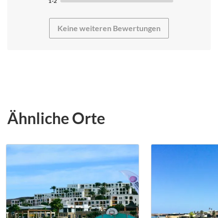
nicht auf den Zimmern zu hören. Das Essen ist nicht
1-2
100% Sportlergerecht. Es ist gut und
abwechslungsreich, dennoch haben wir uns mehr
Keine weiteren Bewertungen
Gemüse einfach zubereitet gewünscht. Auf Anfrage gab
es die Tage darauf ein bisschen mehr davon. Das
Personal ist sehr hilfsbereit und immer ansprechbar. Der
Fitness-Bereich dürfte für die Größe des Hotels deutlich
größer sein. Für eine größere Gruppe ist der Kraftraum
zu klein, aber wenn man sehr flexibel ist, kann hier alles
trainiert werden. Das Schwimmbecken ist gut
ausgestattet. Zunächst etwas ungewohnt ist das
Ähnliche Orte
Wasser, das einen leichten Salzgehalt hat. Im Para Sport
muss hier auf den Wind und die kälte geachtet werden,
da durch Zugluft es schnell zu kalt werden kann, dass
eine Spastik befördert. Wie bereits erwähnt ist der
Fitness-Bereich etwas zu klein. Es ist immer alles sehr
sauber und gute Qualität geboten. Wir haben speziell im
Bereich Koordination, Kraft und Ausdauer gearbeitet.
Bis auf eine Einheit, die wir abbrechen mussten
aufgrund einer Spastik, da die Zugluft in der Mitte der
Bahn deutlich mehr ist als auf den Randbahnen, hat alles