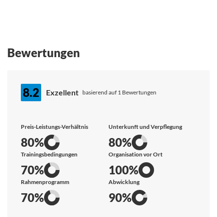
Bewertungen
8.2
Exzellent
basierend auf 1 Bewertungen
Preis-Leistungs-Verhältnis
Unterkunft und Verpflegung
80%
80%
Trainingsbedingungen
Organisation vor Ort
70%
100%
Rahmenprogramm
Abwicklung
70%
90%