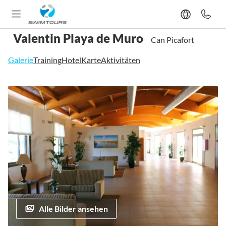
Valentin Playa de Muro
Can Picafort
Galerie
Training
Hotel
Karte
Aktivitäten
Zum
Ende
der
Bildgalerie
springen
Alle Bilder ansehen