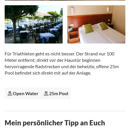
Zum
Anfang
Für Triathleten geht es nicht besser. Der Strand nur 100
der
Meter entfernt; direkt vor der Haustür beginnen
Bildgalerie
hervorragende Radstrecken und der beheizte, offene 25m
springen
Pool befindet sich direkt mit auf der Anlage.
Open Water
25m Pool
Mein persönlicher Tipp an Euch