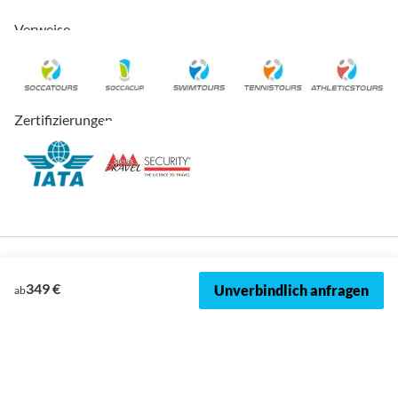
Verweise
Zertifizierungen
349 €
Unverbindlich anfragen
ab
© 2026, SOCCATOURS
Impressum
Datenschutz
Cookies
AVRB
Datenschutzeinstellungen
Sitemap