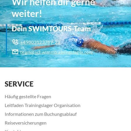
Wir helfen dir gerne
weiter!
Dein SWIMTOURS-Team
+49803123789-23
team@schwimmtrainingslager.com
SERVICE
Häufig gestellte Fragen
Leitfaden Trainingslager Organisation
Informationen zum Buchungsablauf
Reiseversicherungen