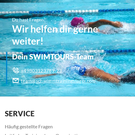
Du hast Fragen?
Wir helfen dir gerne
weiter!
Dein SWIMTOURS-Team
+49803123789-23
team@schwimmtrainingslager.com
SERVICE
Häufig gestellte Fragen