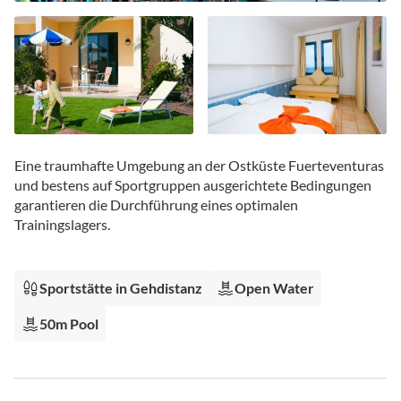
Zum
Anfang
Eine traumhafte Umgebung an der Ostküste Fuerteventuras
der
und bestens auf Sportgruppen ausgerichtete Bedingungen
Bildgalerie
garantieren die Durchführung eines optimalen
springen
Trainingslagers.
Sportstätte in Gehdistanz
Open Water
50m Pool