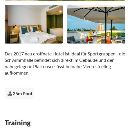
Zum
Anfang
Das 2017 neu eröffnete Hotel ist ideal für Sportgruppen - die
der
Schwimmhalle befindet sich direkt im Gebäude und der
Bildgalerie
nahegelegene Plattensee lässt beinahe Meeresfeeling
springen
aufkommen.
25m Pool
Training