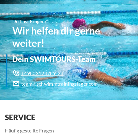
Du hast Fragen?
Wir helfen dir gerne
weiter!
Dein SWIMTOURS-Team
+49803123789-23
team@schwimmtrainingslager.com
SERVICE
Häufig gestellte Fragen