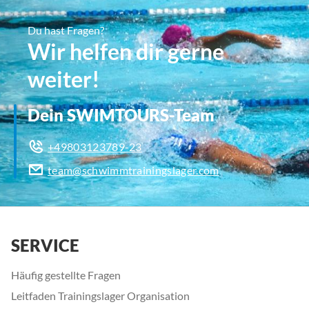
Du hast Fragen?
Wir helfen dir gerne
weiter!
Dein SWIMTOURS-Team
+49803123789-23
team@schwimmtrainingslager.com
SERVICE
Häufig gestellte Fragen
Leitfaden Trainingslager Organisation