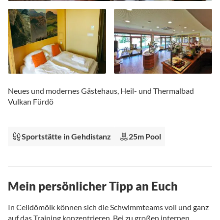
Zum
Anfang
Neues und modernes Gästehaus, Heil- und Thermalbad
der
Vulkan Fürdö
Bildgalerie
springen
Sportstätte in Gehdistanz
25m Pool
Mein persönlicher Tipp an Euch
In Celldömölk können sich die Schwimmteams voll und ganz
auf das Training konzentrieren. Bei zu großen internen