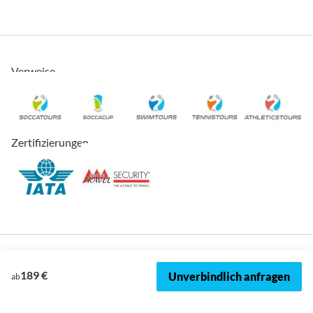
Verweise
Zertifizierungen
189 €
Unverbindlich anfragen
ab
© 2026, SOCCATOURS
Impressum
Datenschutz
Cookies