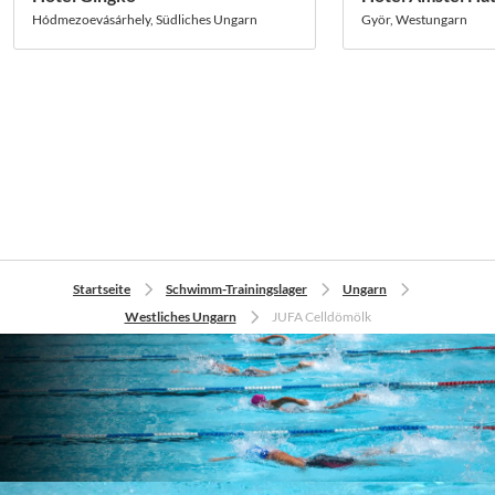
Hódmezoevásárhely, Südliches Ungarn
Györ, Westungarn
Startseite
Schwimm-Trainingslager
Ungarn
Westliches Ungarn
JUFA Celldömölk