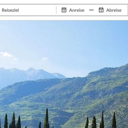
Schwimm-Trainingslager
Empfehlungen
Services
Anreise
Abreise
 Standorte
97,8% Weiterempfehlungsrate
20+ Jahre Trainingsla