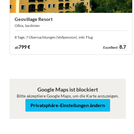
Geovillage Resort
Olbia, Sardinien
8 Tage, 7 Übernachtungen (Vollpension), inkl. Flug
Bewertung:
799 €
8.7
ab
Exzellent
Google Maps ist blockiert
Bitte akzeptiere Google Maps, um die Karte anzuzeigen.
Karte
Satellit
Privatsphäre-Einstellungen ändern