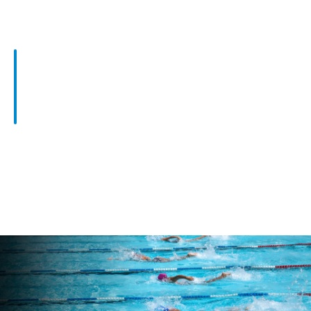
SOCCATOURS Croatia
Country Manager
Dragan Krezic
+43 (1) 361 22 86
info@soccatours.com