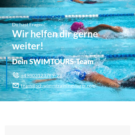
Du hast Fragen?
Wir helfen dir gerne
weiter!
Dein SWIMTOURS-Team
+49803123789-23
team@schwimmtrainingslager.com