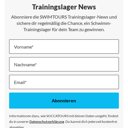
Trainingslager News
Abonniere die SWIMTOURS Trainingslager-News und
sichere dir regelmäßig die Chance, ein Schwimm-
Trainingslager für dein Team zu gewinnen.
Vorname
Nachname
Melde
dich
für
unseren
Abonnieren
Newsletter
an:
Informationen dazu, wie SOCCATOURS mit deinen Daten umgeht, findest
du in unserer
Datenschutzerklärung
. Du kannst dich jederzeit kostenfrei
abmelden.