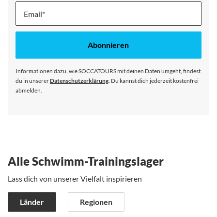
Melde
dich
für
unseren
Abonnieren
Newsletter
an:
Informationen dazu, wie SOCCATOURS mit deinen Daten umgeht, findest
du in unserer
Datenschutzerklärung
. Du kannst dich jederzeit kostenfrei
abmelden.
Alle Schwimm-Trainingslager
Lass dich von unserer Vielfalt inspirieren
Länder
Regionen