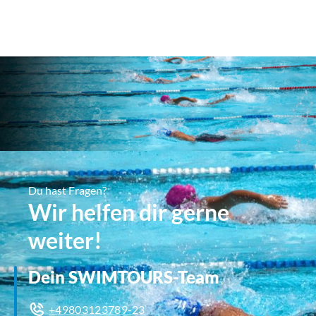
Du hast Fragen?
Wir helfen dir gerne
weiter!
Dein SWIMTOURS-Team
+49803123789-23