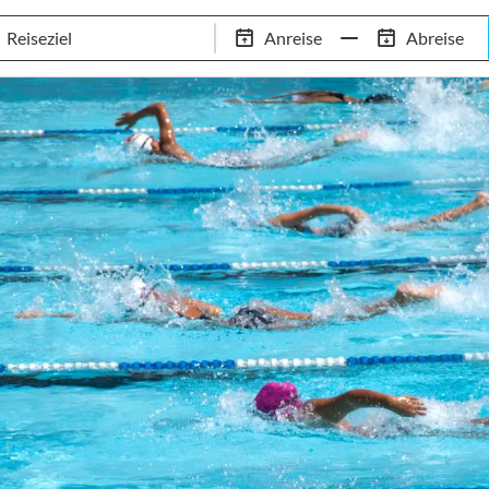
Schwimm-Trainingslager
Empfehlungen
Services
Anreise
Abreise
 Standorte
97,8% Weiterempfehlungsrate
20+ Jahre Trainingsla