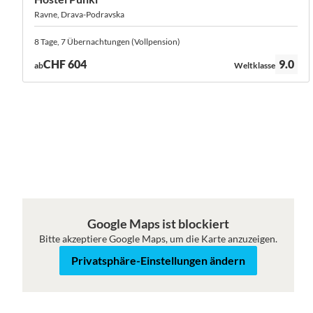
Ravne, Drava-Podravska
8 Tage, 7 Übernachtungen (Vollpension)
Bewertung:
CHF 604
9.0
ab
Weltklasse
Roadmap
Satellit
Google Maps ist blockiert
Bitte akzeptiere Google Maps, um die Karte anzuzeigen.
Privatsphäre-Einstellungen ändern