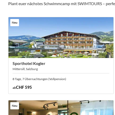
Plant euer nächstes Schwimmcamp mit SWIMTOURS – perfekt or
Neu
Sporthotel Kogler
Mittersill, Salzburg
8 Tage, 7 Übernachtungen (Vollpension)
CHF 595
ab
Neu