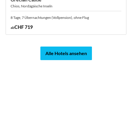
Chios, Nordägäische Inseln
8 Tage, 7 Übernachtungen (Vollpension), ohne Flug
CHF 719
ab
Alle Hotels ansehen