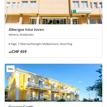
Albergue InturJoven
Almeria, Andalusien
8 Tage, 7 Übernachtungen (Vollpension), ohne Flug
CHF 459
ab
Neu
Grecian Castle