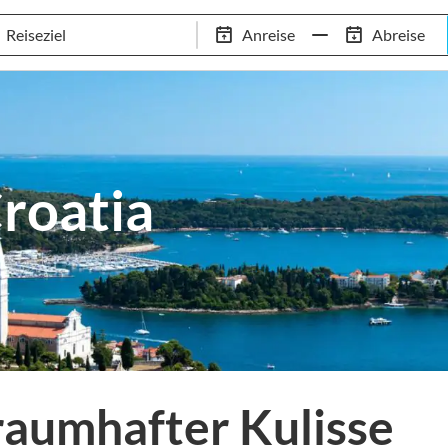
Schwimm-Trainingslager
Empfehlungen
Services
Anreise
Abreise
 Standorte
97,8% Weiterempfehlungsrate
20+ Jahre Trainingsla
oatia
traumhafter Kulisse