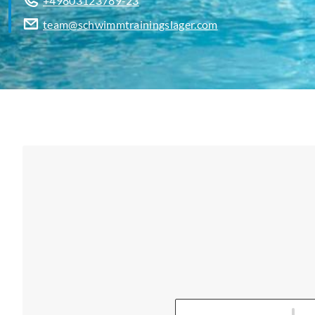
+49803123789-23
team@schwimmtrainingslager.com
Vorname