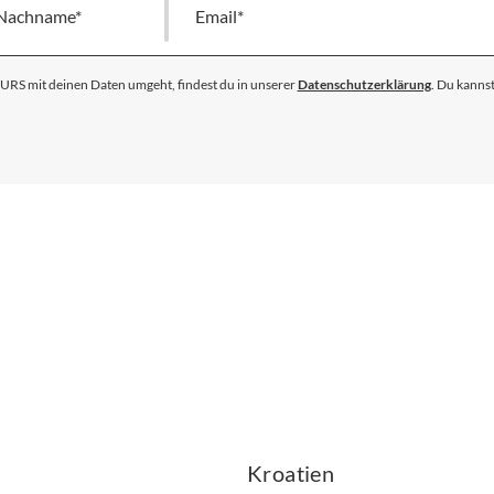
dich
für
unseren
S mit deinen Daten umgeht, findest du in unserer
Datenschutzerklärung
. Du kannst
Newsletter
an:
Kroatien