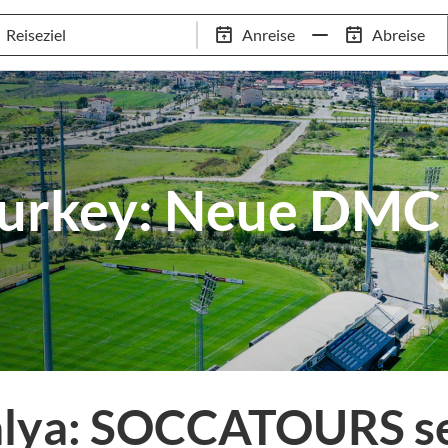
Schwimm-Trainingslager
Empfehlungen
Services
Anreise
Abreise
 Standorte
97,8% Weiterempfehlungsrate
20+ Jahre Trainingsla
key: Neue DMC i
lya: SOCCATOURS se