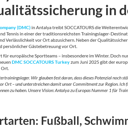
ualitätssicherung in d
 Company (DMC)
in Antalya treibt SOCCATOURS die Weiterentwi
 Tennis in einer der traditionsreichsten Trainingslager-Destinat
nd Verlässlichkeit vor Ort abzusichern. Neben der Qualitätssich
nd persönlicher Gästebetreuung vor Ort.
sort für europäische Sportteams – insbesondere im Winter. Doch n
 neuen
DMC SOCCATOURS Turkey
zum Juni 2025 gibt der europ
 Ort.
ntertrainingslager. Wir glauben fest daran, dass dieses Potenzial noch
t vor Ort – und unterstreichen damit unser Commitment zur Region. Ich 
nnen zu haben. Unsere Vision: Antalya zu Europas Nummer 1 für Train
ortarten: Fußball, Schwim