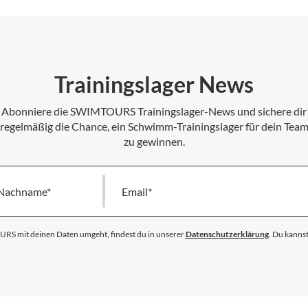
Trainingslager News
Abonniere die SWIMTOURS Trainingslager-News und sichere dir
regelmäßig die Chance, ein Schwimm-Trainingslager für dein Tea
zu gewinnen.
Nachname
Melde
dich
für
unseren
S mit deinen Daten umgeht, findest du in unserer
Datenschutzerklärung
. Du kannst
Newsletter
an: