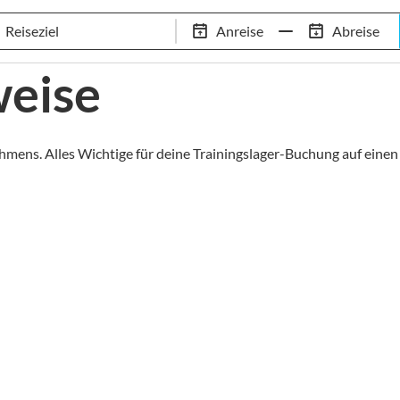
Schwimm-Trainingslager
Empfehlungen
Services
Anreise
Abreise
 Standorte
97,8% Weiterempfehlungsrate
20+ Jahre Trainingsla
weise
hmens. Alles Wichtige für deine Trainingslager-Buchung auf einen 