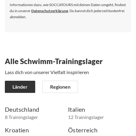
an:
Informationen dazu, wie SOCCATOURS mit deinen Daten umgeht, findest
du in unserer
Datenschutzerklärung
. Du kannst dich jederzeit kostenfrei
abmelden.
Alle Schwimm-Trainingslager
Lass dich von unserer Vielfalt inspirieren
Länder
Regionen
Deutschland
Italien
8 Trainingslager
12 Trainingslager
Kroatien
Österreich