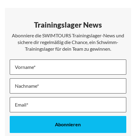
Trainingslager News
Abonniere die SWIMTOURS Trainingslager-News und
sichere dir regelmäßig die Chance, ein Schwimm-
Trainingslager für dein Team zu gewinnen.
Vorname
Nachname
Melde
dich
für
unseren
Abonnieren
Newsletter