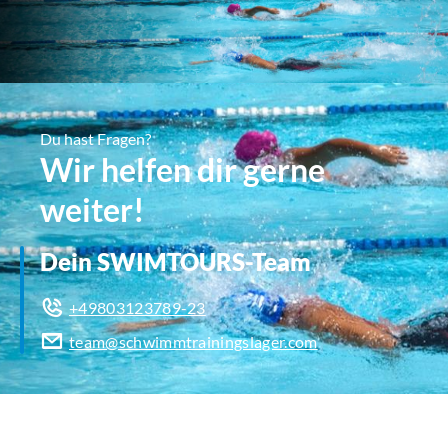
Du hast Fragen?
Wir helfen dir gerne
weiter!
Dein SWIMTOURS-Team
+49803123789-23
team@schwimmtrainingslager.com